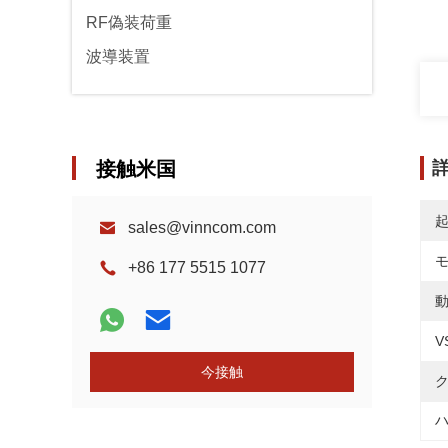
RF偽装荷重
波導装置
接触米国
sales@vinncom.com
+86 177 5515 1077
動
V
今接触
ク
ハ