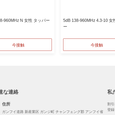
138-960MHz N 女性 タッパー
5dB 138-960MHz 4.3-10
ー
今接触
今接触
速な連絡
私
住所
割引
登録
ガンフイ道路 新産業区 ガンジ町 チャンフェング郡 アンフイ省