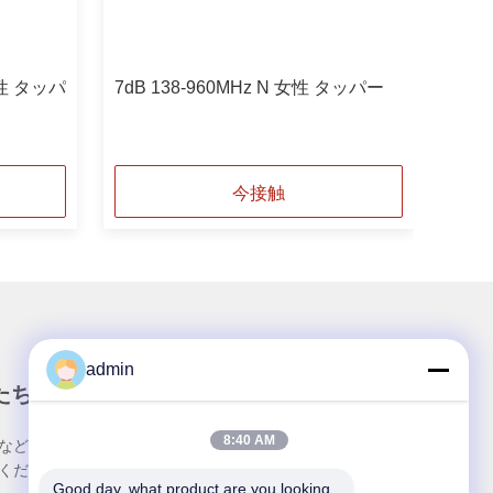
 女性 タッパ
7dB 138-960MHz N 女性 タッパー
今接触
admin
たちのニュースレター
8:40 AM
など、お得な情報をお届けするニュースレターにご
ください。
Good day, what product are you looking 