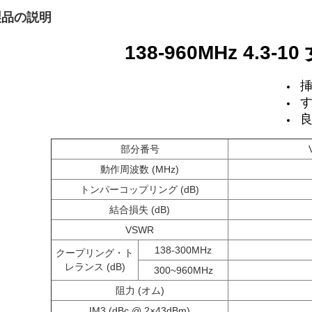
製品の説明
138
-
9
60MHz 4.3-10
す
良
部分番号
動作周波数 (MHz)
トンパーコップリング (dB)
結合損失 (dB)
VSWR
138-300MHz
クープリング・ト
レランス (dB)
300~960MHz
阻力 (オム)
IM3 (dBc @ 2×43dBm)