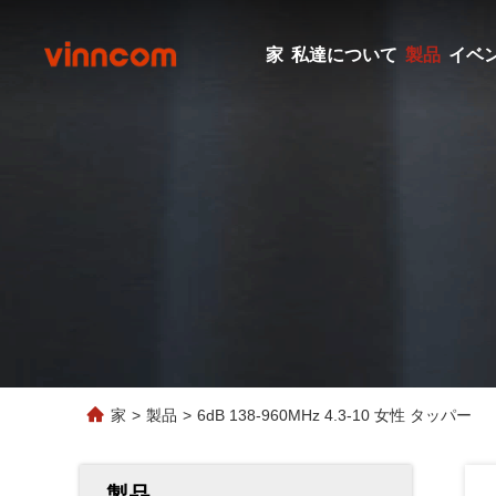
家
私達について
製品
イベ
家
>
製品
>
6dB 138-960MHz 4.3-10 女性 タッパー
製品