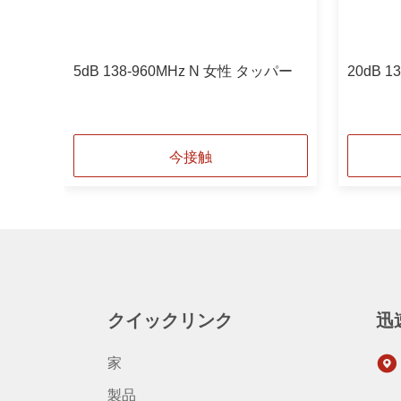
性 タッパ
5dB 138-960MHz N 女性 タッパー
20dB 
今接触
クイックリンク
迅
家
製品