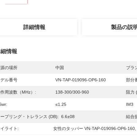
詳細情報
製品の説
詳細情報
起源の場所
中国
ブラ
モデル番号
VN-TAP-019096-OP6-160
部分番
作周波数（MHz）:
138-300/300-960
阻力 
Swr:
≤1.25
IM3 
ープリング・トレランス (dB):
6.6±08
結合損
イライト:
女性のタッパー VN-TAP-019096-OP6-160
,