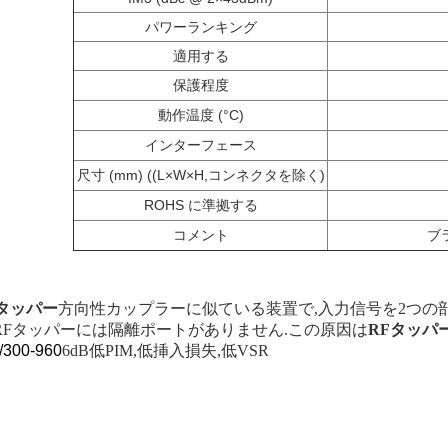
パワーランキング
適用する
保護程度
動作温度 (°C)
インターフェース
尺寸 (mm) ((L×W×H,コンネクタを除く)
ROHS に準拠する
コメント
ブ
Fタッパー
方向性カップラーに似ている装置で,入力信号を2つの
.RFタッパーには隔離ポートがありません.この原因は
RFタッパ
/300-960
6dB
低PIM,低挿入損失,低VSR