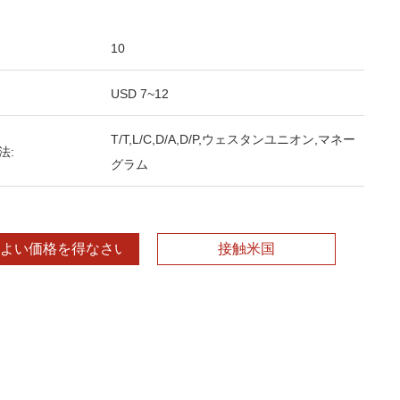
10
USD 7~12
T/T,L/C,D/A,D/P,ウェスタンユニオン,マネー
法:
グラム
よい価格を得なさい
接触米国