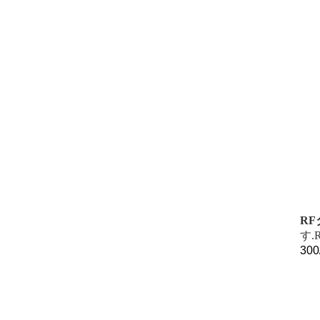
R
す
300