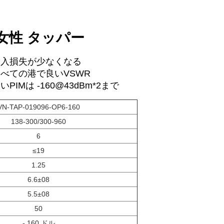
女性 タッパー
挿入損失が少なくなる
べての港で良いVSWR
いPIMは -160@43dBm*2まで
VN-TAP-019096-OP6-160
138-300/300-960
6
≤19
1.25
6.6±08
5.5±08
50
- 160 ドル