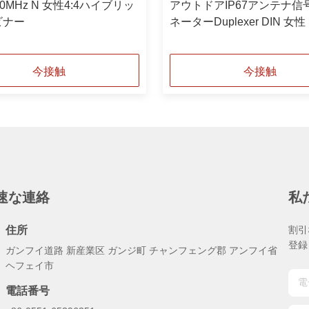
800MHz N 女性4:4ハイブリッ
アウトドアIP67アンテナ信
ビナー
ネーターDuplexer DIN 女性 
2100MHz
今接触
今接触
速な連絡
私
住所
割引
登録
ガンフイ道路 新産業区 ガンジ町 チャンフェング郡 アンフイ省
ヘフェイ市
電話番号