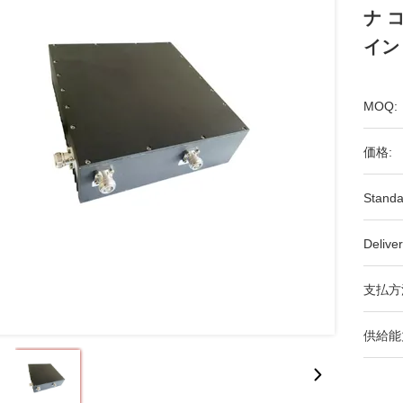
ナ 
イン
MOQ:
価格:
Standa
Deliver
支払方
供給能