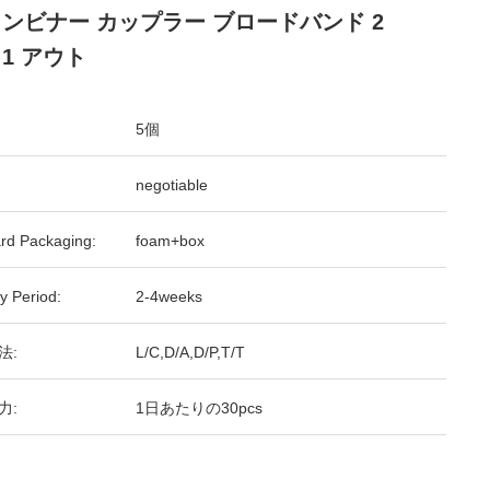
コンビナー カップラー ブロードバンド 2
 1 アウト
5個
negotiable
rd Packaging:
foam+box
y Period:
2-4weeks
法:
L/C,D/A,D/P,T/T
力:
1日あたりの30pcs