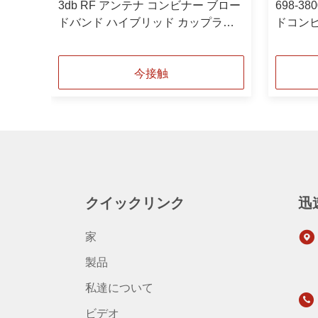
ド RF
3db RF アンテナ コンビナー ブロー
698-3
 デュ
ドバンド ハイブリッド カップラー
ドコン
690MHz-3800MHz 2 In 1 Out
今接触
クイックリンク
迅
家
製品
私達について
ビデオ