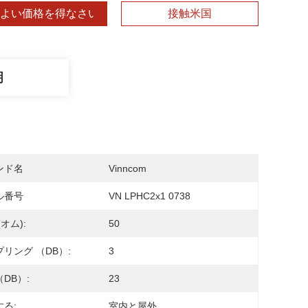
よい価格を得なさい
接触米国
明
ンド名
Vinncom
ル番号
VN LPHC2x1 0738
(オム):
50
リング （dB）:
3
dB）:
23
る:
室内と屋外