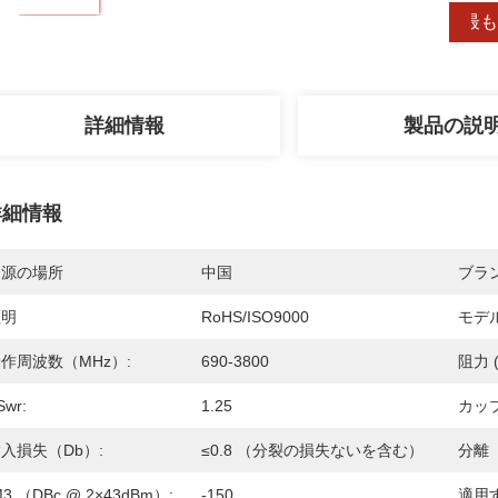
最も
詳細情報
製品の説
詳細情報
起源の場所
中国
ブラ
証明
RoHS/ISO9000
モデ
作周波数（MHz）:
690-3800
阻力 
Swr:
1.25
カップ
入損失（db）:
≤0.8 （分裂の損失ないを含む）
分離（
M3 （dBc @ 2×43dBm）:
-150
適用す