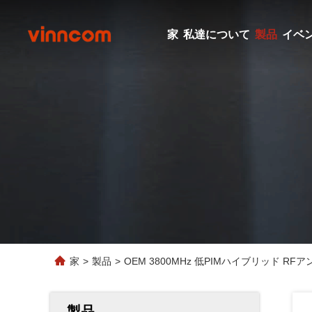
家
私達について
製品
イベ
家
>
製品
>
OEM 3800MHz 低PIMハイブリッド R
製品