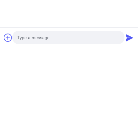
Photo
Video Call
Audio Call