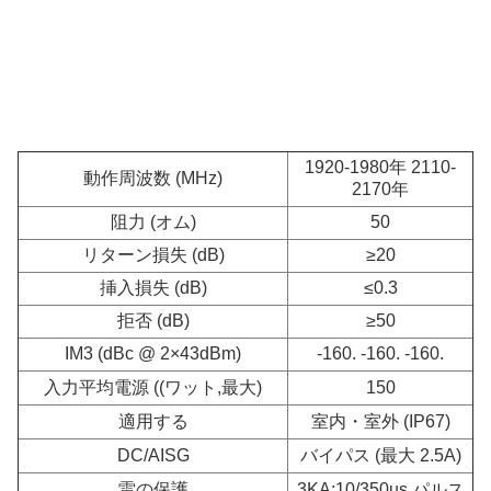
1920-1980年 2110-
動作周波数 (MHz)
2170年
阻力 (オム)
50
リターン損失 (dB)
≥20
挿入損失 (dB)
≤0.3
拒否 (dB)
≥50
IM3 (dBc @ 2×43dBm)
-160. -160. -160.
入力平均電源 ((ワット,最大)
150
適用する
室内・室外 (IP67)
DC/AISG
バイパス (最大 2.5A)
雷の保護
3KA;10/350us パルス