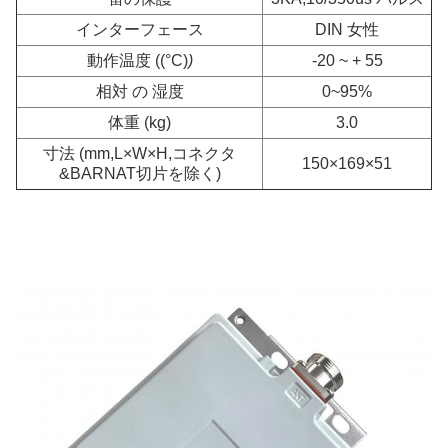
インターフェース
DIN 女性
動作温度 ((°C)
)
-20 ~ + 55
相対 の 湿度
0~95%
体重 (kg)
3.0
寸法 (mm,L×W×H,コネクタ
150×169×51
&BARNAT切片を除く)