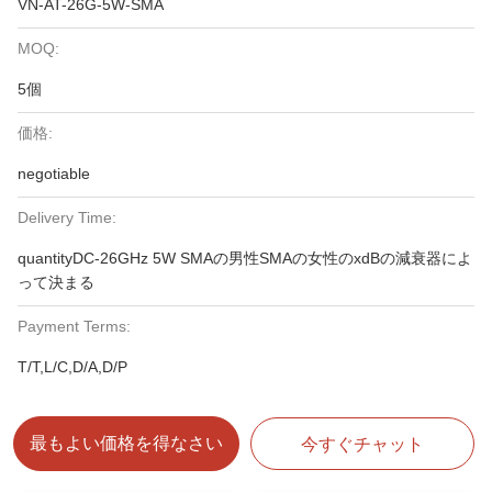
VN-AT-26G-5W-SMA
MOQ:
5個
価格:
negotiable
Delivery Time:
quantityDC-26GHz 5W SMAの男性SMAの女性のxdBの減衰器によ
って決まる
Payment Terms:
T/T,L/C,D/A,D/P
最もよい価格を得なさい
今すぐチャット