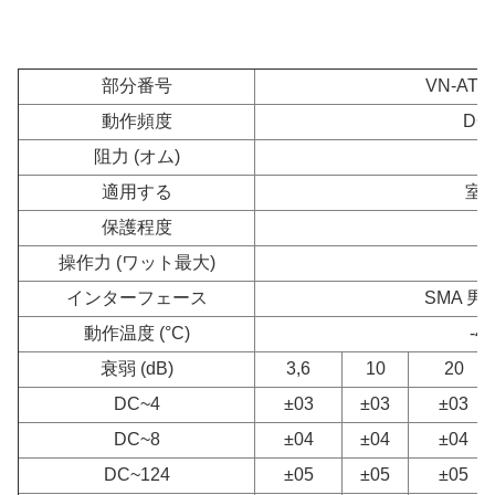
部分番号
VN-AT-
動作頻度
DC-
阻力 (オム)
適用する
室
保護程度
操作力 (ワット最大)
インターフェース
SMA 男性
動作温度 (°C)
-40
衰弱 (dB)
3,6
10
20
DC~4
±03
±03
±03
DC~8
±04
±04
±04
DC~124
±05
±05
±05