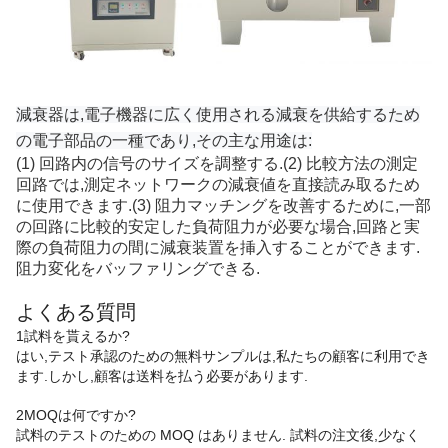
減衰器は,電子機器に広く使用される減衰を供給するため
の電子部品の一種であり,その主な用途は:
(1) 回路内の信号のサイズを調整する.
(2) 比較方法の測定
回路では,測定ネットワークの減衰値を直接読み取るため
に使用できます.
(3) 阻力マッチングを改善するために,一部
の回路に比較的安定した負荷阻力が必要な場合,回路と実
際の負荷阻力の間に減衰装置を挿入することができます.
阻力変化をバッファリングできる.
よくある質問
1試料を貰えるか?
はい,テスト承認のための無料サンプルは,私たちの顧客に利用でき
ます.しかし,顧客は送料を払う必要があります.
2MOQは何ですか?
試料のテストのための MOQ はありません. 試料の注文後,少なく