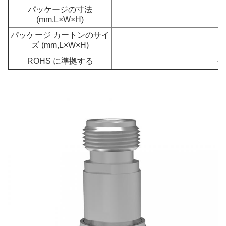
パッケージの寸法
(mm,L×W×H)
パッケージ カートンのサイ
ズ (mm,L×W×H)
ROHS に準拠する
そ