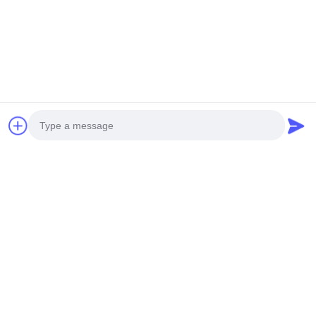
製品が故障した場合は新しい機器を交換します
2年目と3年目:無料メンテナンスサービス提供,部品費用手数料と労
働費のみ
タグ:
固定 RF 減速器
固定型同軸減衰器
精密アテンチュエータ
Photo
Video Call
Related Products
Audio Call