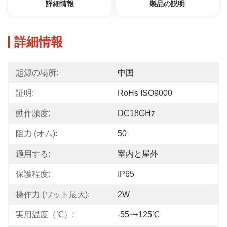
詳細情報
製品の説明
詳細情報
起源の場所:
中国
証明:
RoHs ISO9000
動作頻度:
DC18GHz
阻力 (オム):
50
適用する:
室内と屋外
保護程度:
IP65
操作力 (ワット最大):
2W
実用温度（℃）:
-55~+125℃