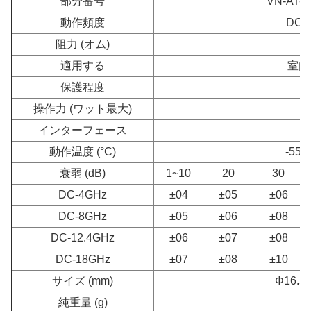
部分番号
VN-AT-
動作頻度
DC-
阻力 (オム)
適用する
室内
保護程度
I
操作力 (ワット最大)
インターフェース
動作温度 (°C)
-55~
衰弱 (dB)
1~10
20
30
DC-4GHz
±04
±05
±06
DC-8GHz
±05
±06
±08
DC-12.4GHz
±06
±07
±08
DC-18GHz
±07
±08
±10
サイズ (mm)
Φ16.5
純重量 (g)