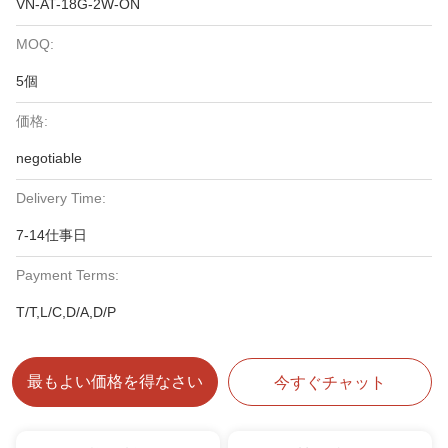
VN-AT-18G-2W-ON
MOQ:
5個
価格:
negotiable
Delivery Time:
7-14仕事日
Payment Terms:
T/T,L/C,D/A,D/P
最もよい価格を得なさい
今すぐチャット