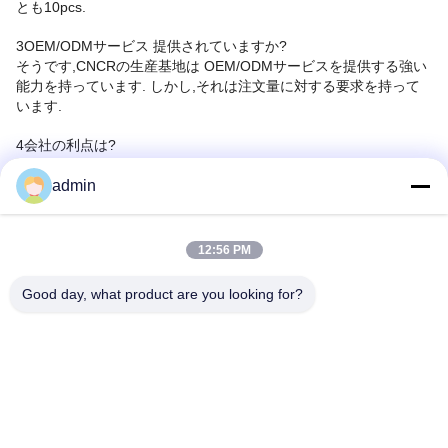
とも10pcs.
3OEM/ODMサービス 提供されていますか?
そうです,CNCRの生産基地は OEM/ODMサービスを提供する強い
能力を持っています. しかし,それは注文量に対する要求を持って
います.
4会社の利点は?
専門的な技術サポートセンターを持っています. 顧客は,
admin
ネットワークのソリューションを 提供することに特化しています
5取引条件,支払い期間,リードタイムについて詳細を教えてくださ
い.
12:56 PM
支払い条件: 100% TT 前払い,サンプル注文
価格条件:FOB 上海/シェンゼン
Good day, what product are you looking for?
内部エクスプレス: EMS,DHL,Fedex,TNT,UPS,海上またはあなた
の独自の配送代理人
リードタイム: サンプルオーダー,1-3 営業日; 大量生産 預金後 7-
15 営業日
最終的な配達日数は,ご注文の量によって異なります.
6保証はどうだ?