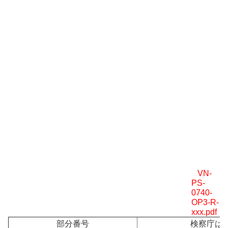
VN-
PS-
0740-
OP3-R-
xxx.pdf
部分番号
検察庁は,