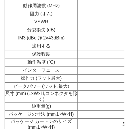
動作周波数 (MHz)
7
阻力 (オム)
VSWR
分裂損失 (dB)
IM3 (dBc @ 2×43dBm)
適用する
保護程度
動作温度 (°C)
インターフェース
操作力 (ワット最大)
ピークパワー (ワット,最大)
尺寸 (mm) (L×W×H,コンネクタを除
2
く)
純重量
(g)
パッケージの寸法 (mm,L×W×H)
2
パッケージ カートンのサイズ
590
(mm,L×W×H)