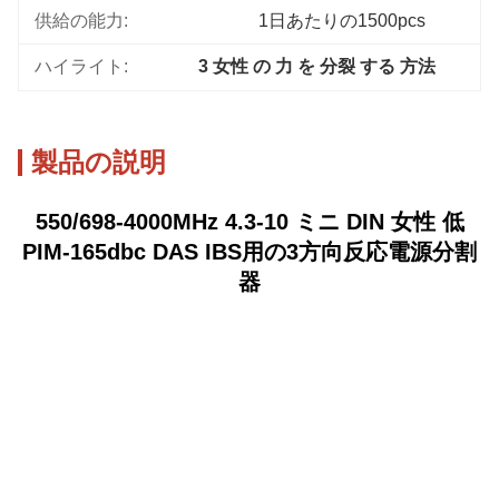
供給の能力:
1日あたりの1500pcs
ハイライト:
3 女性 の 力 を 分裂 する 方法
製品の説明
550/698-4000MHz 4.3-10 ミニ DIN 女性 低
PIM-165dbc DAS IBS用の3方向反応電源分割
器