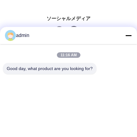
ソーシャルメディア
admin
迅速な連絡
11:16 AM
電話番号
Good day, what product are you looking for?
0086-551-65396351
メール
sales@vinncom.com
住所
ガンフイ道路 新産業区 ガンジ町 チャンフェング郡 アン
フイ省 ヘフェイ市