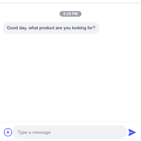
迅速な連絡
8:29 PM
電話番号
Good day, what product are you looking for?
0086-551-65396351
メール
sales@vinncom.com
住所
ガンフイ道路 新産業区 ガンジ町 チャンフェング郡 アン
フイ省 ヘフェイ市
プライバシー規約
|
地図
中国の良質 RFアンテナコンビナー 製造者。版権の© 2023-2026
HeFei Vinncom Electronic Technology Co.,Ltd. . 複製権所有。